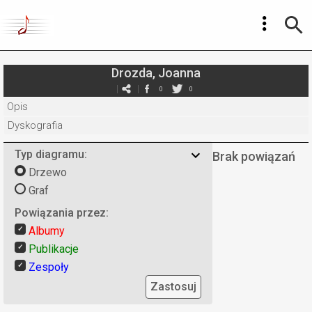
Drozda, Joanna
0
0
Opis
Dyskografia
Typ diagramu:
Brak powiązań
Drzewo
Graf
Powiązania przez:
Albumy
Publikacje
Zespoły
Zastosuj