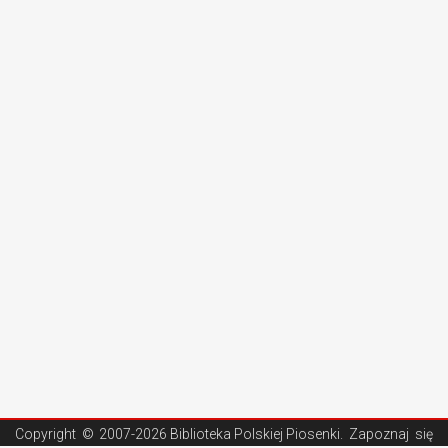
Copyright ©
2007-2026 Biblioteka Polskiej Piosenki
. Zapoznaj się