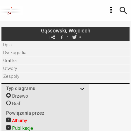
Gąssowski, Wojciech
0
0
Opis
Dyskografia
Grafika
Utwory
Zespoły
Typ diagramu:
Drzewo
Graf
Powiązania przez:
Albumy
Publikacje