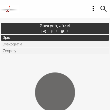
Gawrych, Józef
0
0
Opis
Dyskografia
Zespoły