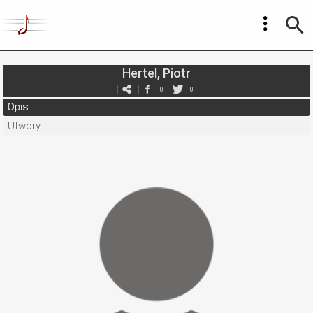
Hertel, Piotr
0
0
Opis
Utwory