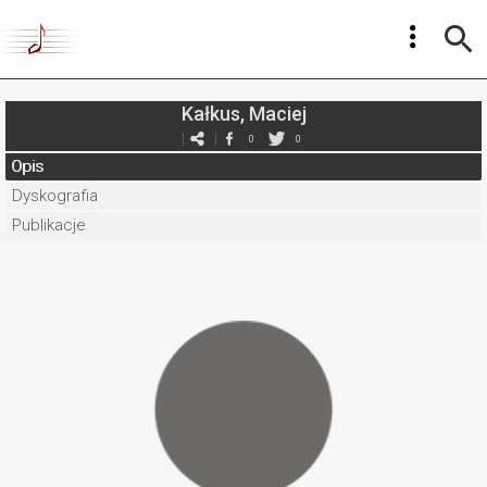
Kałkus, Maciej
0
0
Opis
Dyskografia
Publikacje