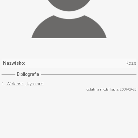
Nazwisko:
Kozer
Bibliografia
1.
Wolański, Ryszard
ostatnia modyfikacja: 2009-09-28