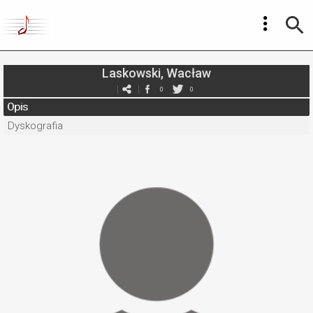
Laskowski, Wacław
0
0
Opis
Dyskografia