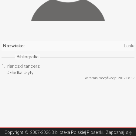
Nazwisko:
Lasko
Bibliografia
1.
Irlandzki tancerz
Okładka płyty.
ostatnia modyfikacja: 2017-06-17
Copyright ©
2007-2026 Biblioteka Polskiej Piosenki
. Zapoznaj się