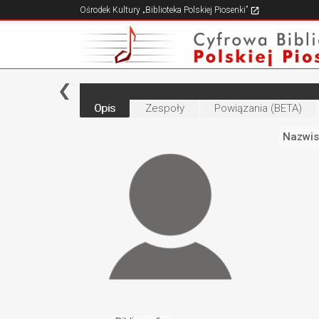
Ośrodek Kultury „Biblioteka Polskiej Piosenki”
Opis
Zespoły
Powiązania (BETA)
Nazwis