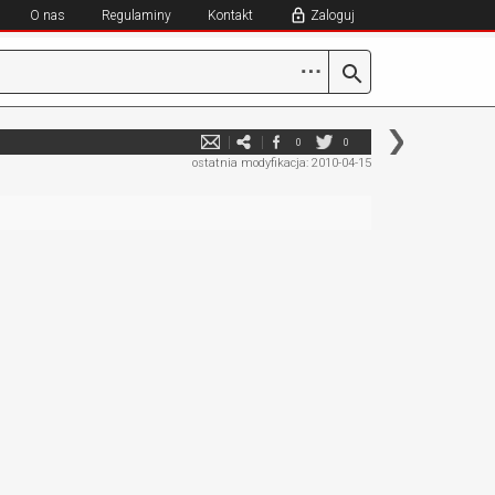
O nas
Regulaminy
Kontakt
Zaloguj
⋯
0
0
ostatnia modyfikacja: 2010-04-15