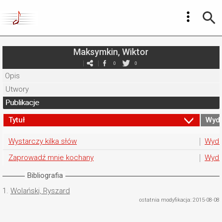
Maksymkin, Wiktor
0
0
Opis
Utwory
Publikacje
Tytuł
Wyd
Wystarczy kilka słów
Wyda
Zaprowadź mnie kochany
Wyda
Bibliografia
1.
Wolański, Ryszard
ostatnia modyfikacja: 2015-08-08