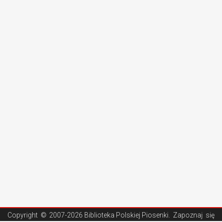
Copyright ©
2007-2026 Biblioteka Polskiej Piosenki
. Zapoznaj się