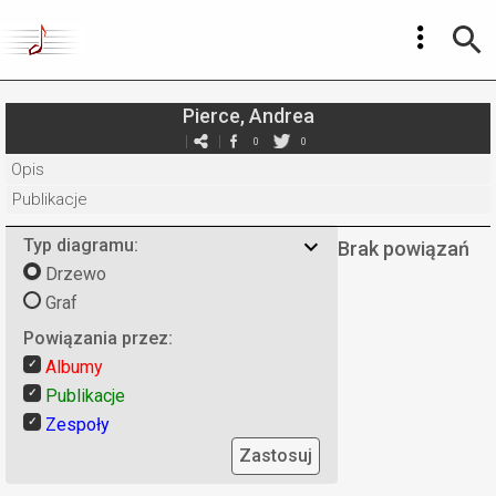
Pierce, Andrea
0
0
Opis
Publikacje
Typ diagramu:
Brak powiązań
Drzewo
Graf
Powiązania przez:
Albumy
Publikacje
Zespoły
Zastosuj