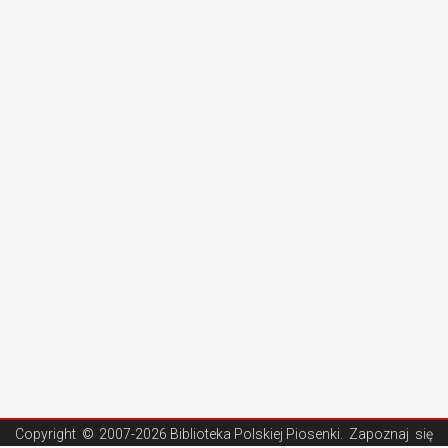
Copyright ©
2007-2026 Biblioteka Polskiej Piosenki
. Zapoznaj się