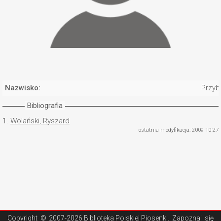
Nazwisko:
Przyb
Bibliografia
1.
Wolański, Ryszard
ostatnia modyfikacja: 2009-10-27
Copyright ©
2007-2026 Biblioteka Polskiej Piosenki
. Zapoznaj się