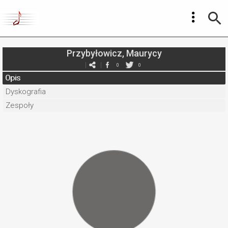
Przybyłowicz, Maurycy
0
0
Opis
Dyskografia
Zespoły