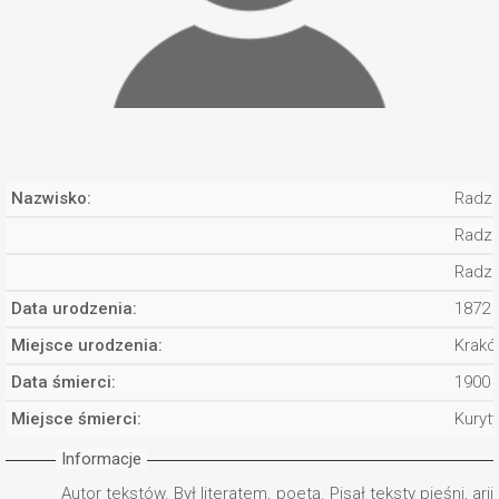
Nazwisko:
Radzi
Radzi
Radzi
Data urodzenia:
1872
Miejsce urodzenia:
Krak
Data śmierci:
1900
Miejsce śmierci:
Kuryt
Informacje
Autor tekstów. Był literatem, poetą. Pisał teksty pieśni, arii