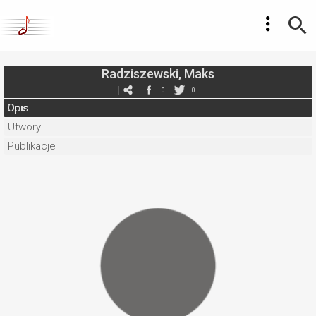
Radziszewski, Maks
0
0
Opis
Utwory
Publikacje