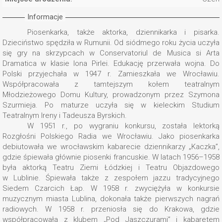
Informacje
Piosenkarka, także aktorka, dziennikarka i pisarka.
Dzieciństwo spędziła w Rumunii. Od siódmego roku życia uczyła
się gry na skrzypcach w Conservatoriul de Musica si Arta
Dramatica w klasie Iona Pirlei. Edukację przerwała wojna. Do
Polski przyjechała w 1947 r. Zamieszkała we Wrocławiu.
Współpracowała z tamtejszym kołem teatralnym
Młodzieżowego Domu Kultury, prowadzonym przez Szymona
Szurmieja. Po maturze uczyła się w kieleckim Studium
Teatralnym Ireny i Tadeusza Byrskich.
W 1951 r., po wygraniu konkursu, została lektorką
Rozgłośni Polskiego Radia we Wrocławiu. Jako piosenkarka
debiutowała we wrocławskim kabarecie dziennikarzy „Kaczka”,
gdzie śpiewała głównie piosenki francuskie. W latach 1956–1958
była aktorką Teatru Ziemi Łódzkiej i Teatru Objazdowego
w Lublinie. Śpiewała także z zespołem jazzu tradycyjnego
Siedem Czarcich Łap. W 1958 r. zwyciężyła w konkursie
muzycznym miasta Lublina, dokonała także pierwszych nagrań
radiowych. W 1958 r. przeniosła się do Krakowa, gdzie
współpracowała z klubem „Pod Jaszczurami” i kabaretem