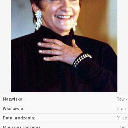
Nazwisko:
Rawik
Właściwie:
Gronk
Data urodzenia:
31 st
Miejsce urodzenia:
Czern