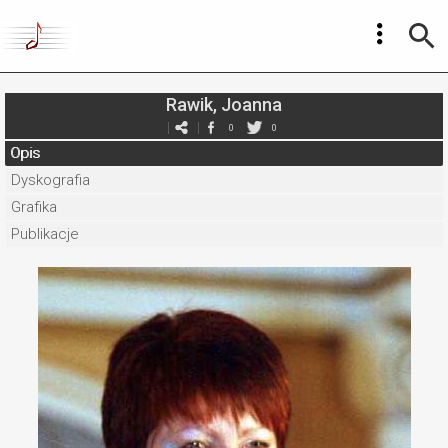
Rawik, Joanna
0
0
Opis
Dyskografia
Grafika
Publikacje