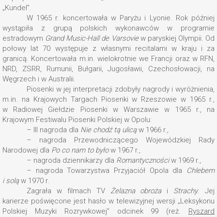
„Kundel”.
W 1965 r. koncertowała w Paryżu i Lyonie. Rok później
wystąpiła z grupą polskich wykonawców w programie
estradowym
Grand Music-Hall de Varsovie
w paryskiej Olympii. Od
połowy lat 70 występuje z własnymi recitalami w kraju i za
granicą. Koncertowała m.in. wielokrotnie we Francji oraz w RFN,
NRD, ZSRR, Rumunii, Bułgarii, Jugosławii, Czechosłowacji, na
Węgrzech i w Australii.
Piosenki w jej interpretacji zdobyły nagrody i wyróżnienia,
m.in. na Krajowych Targach Piosenki w Rzeszowie w 1965 r.,
w Radiowej Giełdzie Piosenki w Warszawie w 1965 r., na
Krajowym Festiwalu Piosenki Polskiej w Opolu:
– III nagroda dla
Nie chodź tą ulicą
w 1966 r.,
– nagroda Przewodniczącego Wojewódzkiej Rady
Narodowej dla
Po co nam to było
w 1967 r.,
– nagroda dziennikarzy dla
Romantyczności
w 1969 r.,
– nagroda Towarzystwa Przyjaciół Opola dla
Chlebem
i solą
w 1970 r.
Zagrała w filmach TV
Żelazna obroża
i
Strachy
. Jej
karierze poświęcone jest hasło w telewizyjnej wersji „Leksykonu
Polskiej Muzyki Rozrywkowej” odcinek 99 (reż.
Ryszard