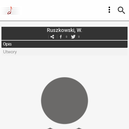
Ruszkowski, W.
0
0
Opis
Utwory