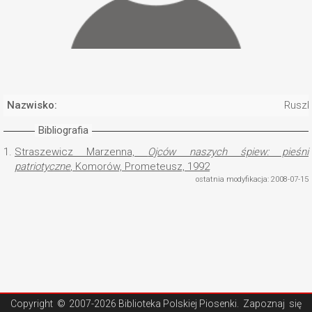
Nazwisko:
Ruszk
Bibliografia
1.
Straszewicz Marzenna,
Ojców naszych śpiew: pieśni
patriotyczne
, Komorów, Prometeusz, 1992
ostatnia modyfikacja: 2008-07-15
Copyright ©
2007-2026 Biblioteka Polskiej Piosenki
. Zapoznaj się