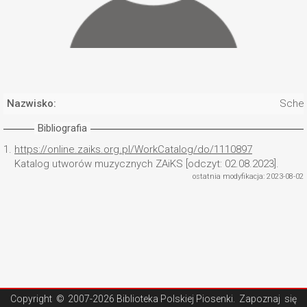
Nazwisko:
Schen
Bibliografia
1.
https://online.zaiks.org.pl/WorkCatalog/do/1110897
Katalog utworów muzycznych ZAiKS [odczyt: 02.08.2023].
ostatnia modyfikacja: 2023-08-02
Copyright ©
2007-2026 Biblioteka Polskiej Piosenki
. Zapoznaj się