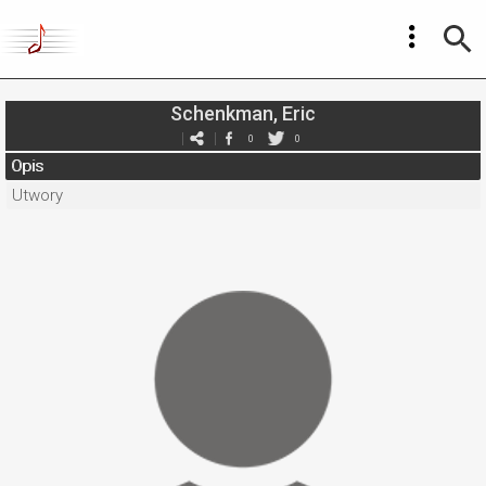
Schenkman, Eric
0
0
Opis
Utwory