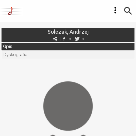
Solczak, Andrzej
0
0
Opis
Dyskografia