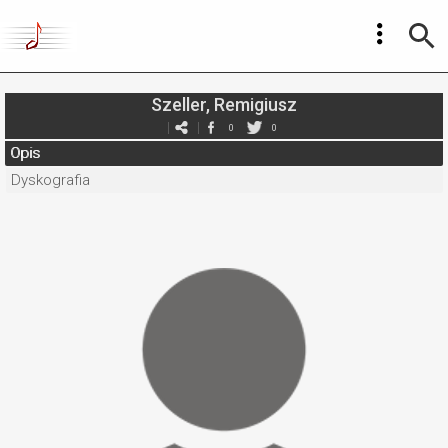
Szeller, Remigiusz
0
0
Opis
Dyskografia