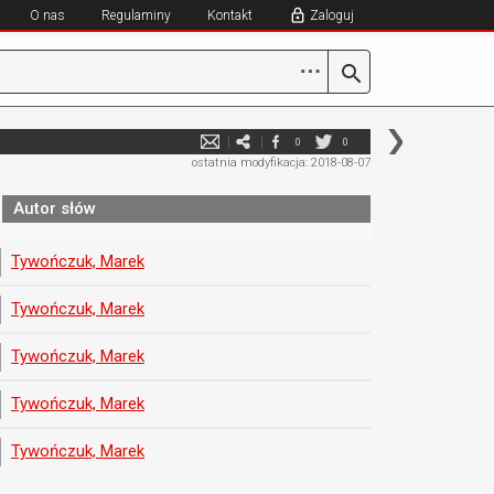
O nas
Regulaminy
Kontakt
Zaloguj
⋯
0
0
ostatnia modyfikacja: 2018-08-07
Autor słów
Tywończuk, Marek
Tywończuk, Marek
Tywończuk, Marek
Tywończuk, Marek
Tywończuk, Marek