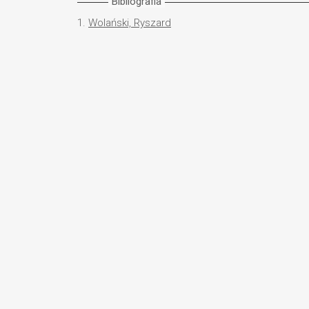
Bibliografia
1.
Wolański, Ryszard