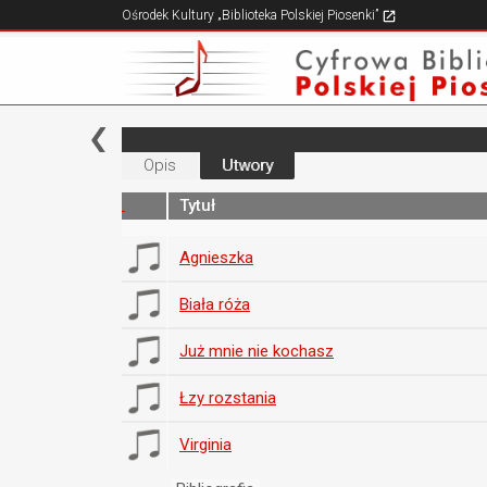
Ośrodek Kultury „Biblioteka Polskiej Piosenki”
Opis
Utwory
Tytuł
Agnieszka
Biała róża
Już mnie nie kochasz
Łzy rozstania
Virginia