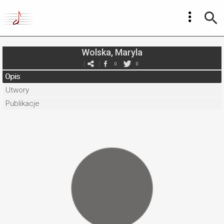
Wolska, Maryla
0
0
Opis
Utwory
Publikacje