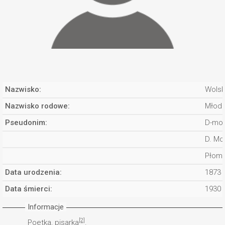
Nazwisko:
Wolsk
Nazwisko rodowe:
Młodn
Pseudonim:
D-mol
D. Mo
Płomi
Data urodzenia:
1873
Data śmierci:
1930
Informacje
[2]
Poetka, pisarka
.