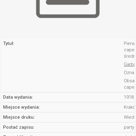
Tytuł:
Pierw
capel
średni
Garbu
Oznac
Obsad
capell
Data wydania:
1918 
Miejsce wydania:
Krakó
Miejsce druku:
Wied
Postać zapisu:
partyt