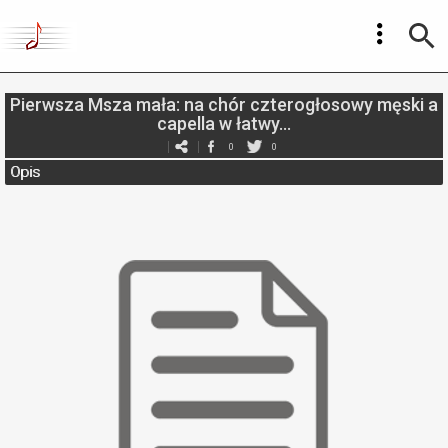
Pierwsza Msza mała: na chór czterogłosowy męski a
capella w łatwy...
0
0
Opis