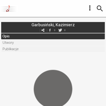
Garbusiński, Kazimierz
0
0
Opis
Utwory
Publikacje