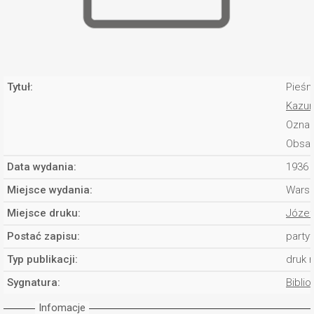
Tytuł:
Pieśn
Kazur
Oznac
Obsad
Data wydania:
1936 
Miejsce wydania:
Warsz
Miejsce druku:
Józef
Postać zapisu:
partyt
Typ publikacji:
druk 
Sygnatura:
Biblio
Infomacje