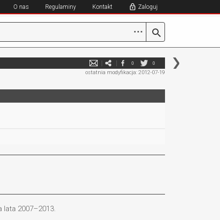
O nas
Regulaminy
Kontakt
Zaloguj
⋯
0
0
ostatnia modyfikacja: 2012-07-19
 lata 2007–2013.