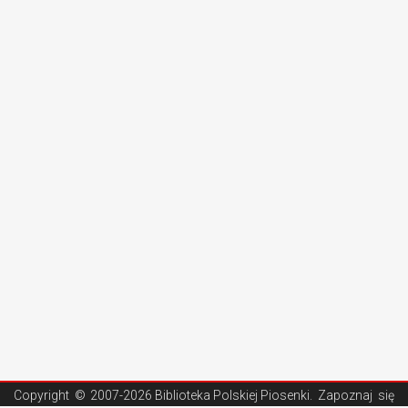
Copyright ©
2007-2026 Biblioteka Polskiej Piosenki
. Zapoznaj się