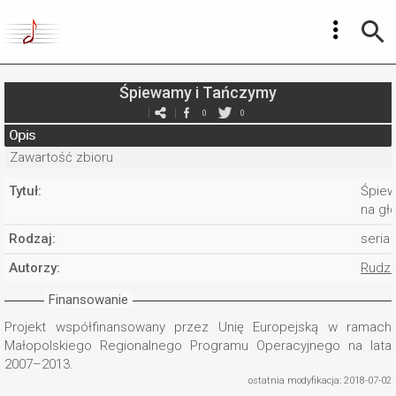
Śpiewamy i Tańczymy
0
0
Opis
Zawartość zbioru
Tytuł:
Śpiew
na gł
Rodzaj:
seria
Autorzy:
Rudziń
Finansowanie
Projekt współfinansowany przez Unię Europejską w ramach
Małopolskiego Regionalnego Programu Operacyjnego na lata
2007–2013.
ostatnia modyfikacja: 2018-07-02