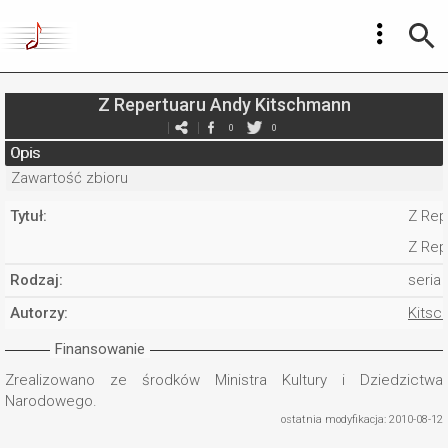
Z Repertuaru Andy Kitschmann
0
0
Opis
Zawartość zbioru
Tytuł:
Z Rep
Z Rep
Rodzaj:
seria
Autorzy:
Kitsc
Finansowanie
Zrealizowano ze środków Ministra Kultury i Dziedzictwa
Narodowego.
ostatnia modyfikacja: 2010-08-12