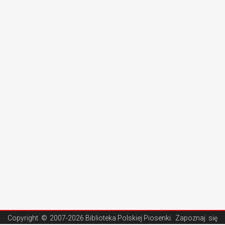
Copyright ©
2007-2026 Biblioteka Polskiej Piosenki
. Zapoznaj się