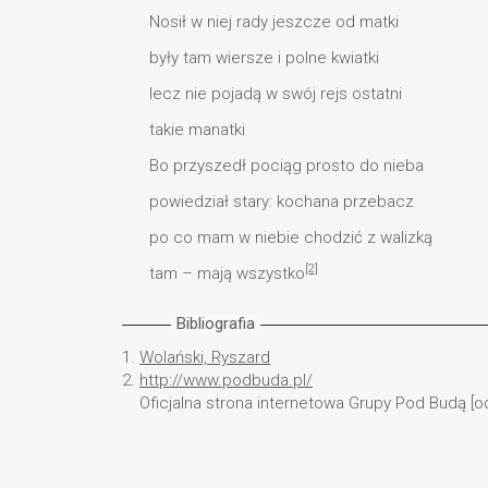
Nosił w niej rady jeszcze od matki
były tam wiersze i polne kwiatki
lecz nie pojadą w swój rejs ostatni
takie manatki
Bo przyszedł pociąg prosto do nieba
powiedział stary: kochana przebacz
po co mam w niebie chodzić z walizką
[2]
tam – mają wszystko
Bibliografia
1.
Wolański, Ryszard
2.
http://www.podbuda.pl/
Oficjalna strona internetowa Grupy Pod Budą [od