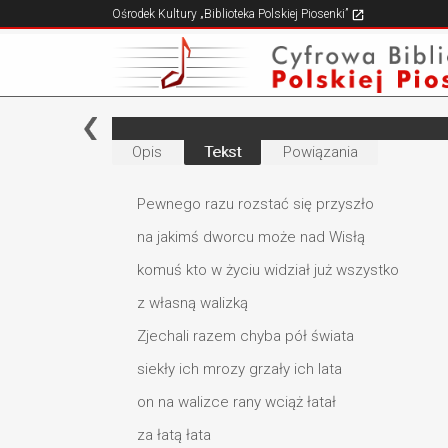
Ośrodek Kultury „Biblioteka Polskiej Piosenki”
Opis
Tekst
Powiązania
Pewnego razu rozstać się przyszło
na jakimś dworcu może nad Wisłą
komuś kto w życiu widział już wszystko
z własną walizką
Zjechali razem chyba pół świata
siekły ich mrozy grzały ich lata
on na walizce rany wciąż łatał
za łatą łata