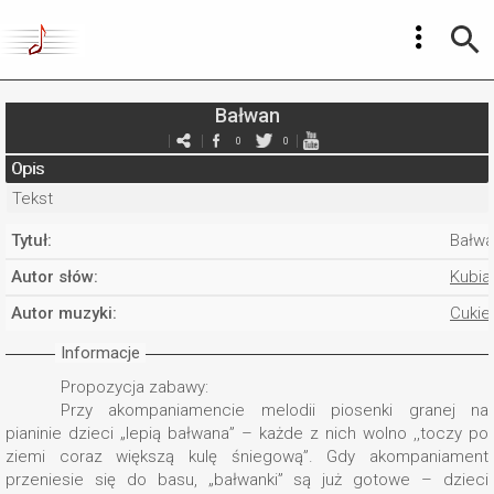
Bałwan
0
0
Opis
Tekst
Tytuł:
Bałwa
Autor słów:
Kubia
Autor muzyki:
Cukie
Informacje
Propozycja zabawy:
Przy akompaniamencie melodii piosenki granej na
pianinie dzieci „lepią bałwana” – każde z nich wolno ,,toczy po
ziemi coraz większą kulę śniegową”. Gdy akompaniament
przeniesie się do basu, „bałwanki” są już gotowe – dzieci