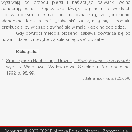
wysuwają do przodu piersi i naśladując bałwanki wolno
spacerują po sali. Pojedyncze dźwięki zagrane na dzwonkach
lub w górnym rejestrze pianina oznaczają, że „promienie
słoneczne topią śnieg”. „Bałwanki” zatrzymują się i pomału
przykucają, by wreszcie zwinąć się w małe kłębki na podłodze.
Gdy powróci melodia piosenki, zabawa powtarza się od
[1]
nowa – dzieci znów „toczą kule śniegowe” po sali
.
Bibliografia
1.
Smoczyńska-Nachtman, Urszula,
Rozśpiewane przedszkole
,
wyd. 3, Warszawa, Wydawnictwa Szkolne i Pedagogiczne,
1992
, s. 98, 99.
ostatnia modyfikacja: 2022-06-09
Copyright ©
2007-2026 Biblioteka Polskiej Piosenki
. Zapoznaj się