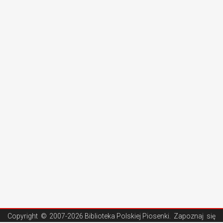
Copyright ©
2007-2026 Biblioteka Polskiej Piosenki
. Zapoznaj się