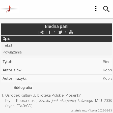
Biedna pani
0
0
Opis
Tekst
Powiązania
Tytuł:
Biedn
Autor słów:
Kobr
Autor muzyki:
Kobr
Bibliografia
1.
Ośrodek Kultury „Biblioteka Polskiej Piosenki”
Płyta: Kobranocka,
Sztuka jest skarpetką kulawego
, MTJ 2003
(sygn. F340/CD).
ostatnia modyfikacja: 2025-05-23