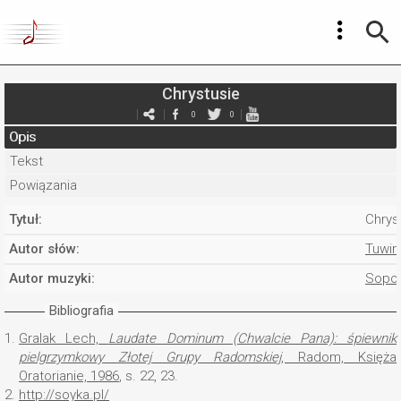
Chrystusie
0
0
Opis
Tekst
Powiązania
Tytuł:
Chrys
Autor słów:
Tuwim
Autor muzyki:
Sopor
Bibliografia
1.
Gralak Lech,
Laudate Dominum (Chwalcie Pana): śpiewnik
pielgrzymkowy Złotej Grupy Radomskiej
, Radom, Księża
Oratorianie, 1986
, s. 22, 23.
2.
http://soyka.pl/