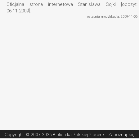
Oficjalna strona internetowa Stanisława Sojki [odczyt:
06.11.2009].
ostatnia modyfikacja: 2009-11-06
Copyright ©
2007-2026 Biblioteka Polskiej Piosenki
. Zapoznaj się