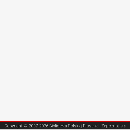
Copyright ©
2007-2026 Biblioteka Polskiej Piosenki
. Zapoznaj się