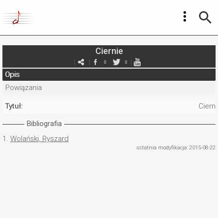
Ciernie
0
0
Opis
Powiązania
Tytuł:
Ciern
Bibliografia
1.
Wolański, Ryszard
ostatnia modyfikacja: 2015-08-22