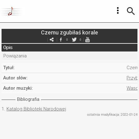
Czemu zgubiłaś korale
0
0
Opis
Powiązania
Tytuł:
Czemu
Autor słów:
Przyb
Autor muzyki:
Wasow
Bibliografia
1.
Katalog Biblioteki Narodowej
ostatnia modyfikacja: 2022-01-24