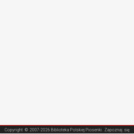
Copyright ©
2007-2026 Biblioteka Polskiej Piosenki
. Zapoznaj się