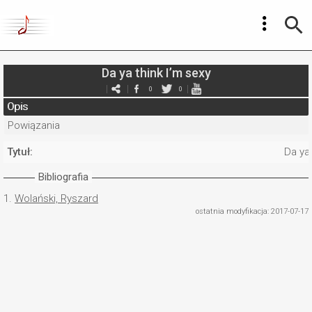
Da ya think I’m sexy
0
0
Opis
Powiązania
Tytuł:
Da ya 
Bibliografia
1.
Wolański, Ryszard
ostatnia modyfikacja: 2017-07-17