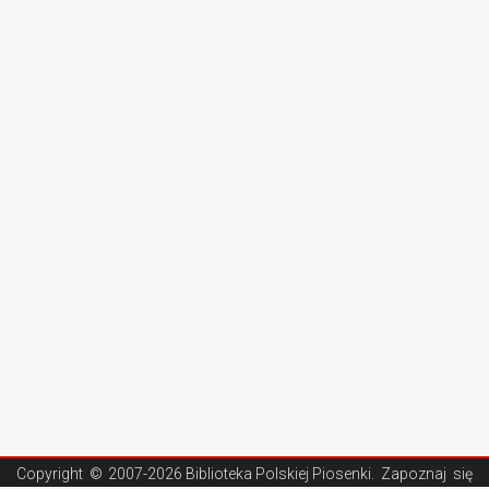
Copyright ©
2007-2026 Biblioteka Polskiej Piosenki
. Zapoznaj się