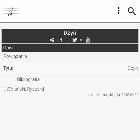
Dzyń
0
0
Opis
Powiązania
Tytuł:
Dzyń
Bibliografia
1.
Wolański, Ryszard
ostatnia modyfikacja: 2015-04-22