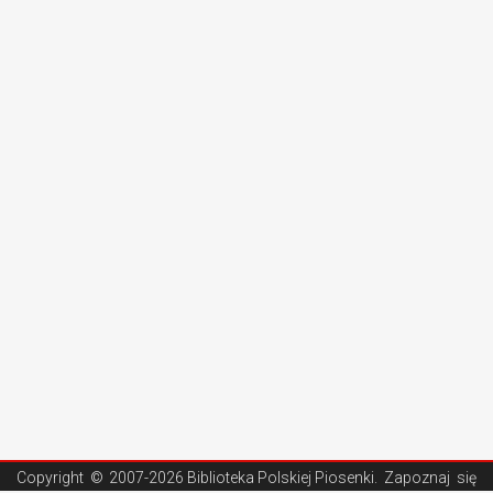
Copyright ©
2007-2026 Biblioteka Polskiej Piosenki
. Zapoznaj się