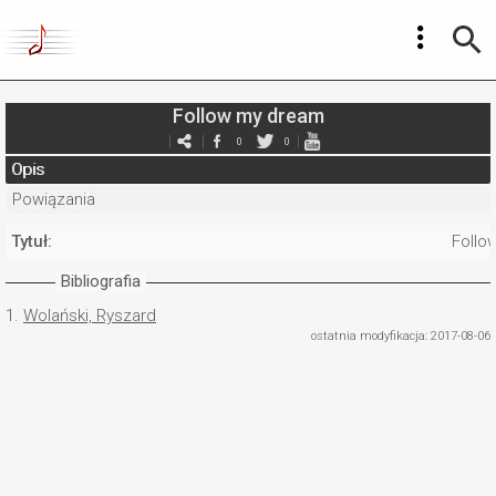
Follow my dream
0
0
Opis
Powiązania
Tytuł:
Follo
Bibliografia
1.
Wolański, Ryszard
ostatnia modyfikacja: 2017-08-06