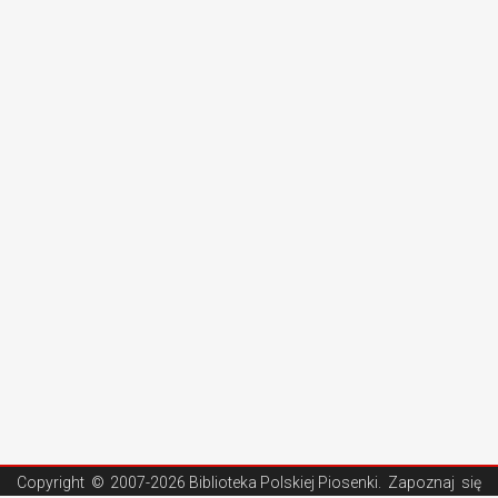
Copyright ©
2007-2026 Biblioteka Polskiej Piosenki
. Zapoznaj się