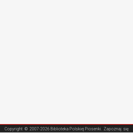
Copyright ©
2007-2026 Biblioteka Polskiej Piosenki
. Zapoznaj się