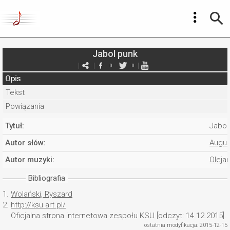
Jabol punk
0
0
Opis
Tekst
Powiązania
Tytuł:
Jabol
Autor słów:
Augus
Autor muzyki:
Oleja
Bibliografia
1.
Wolański, Ryszard
2.
http://ksu.art.pl/
Oficjalna strona internetowa zespołu KSU [odczyt: 14.12.2015].
ostatnia modyfikacja: 2015-12-15