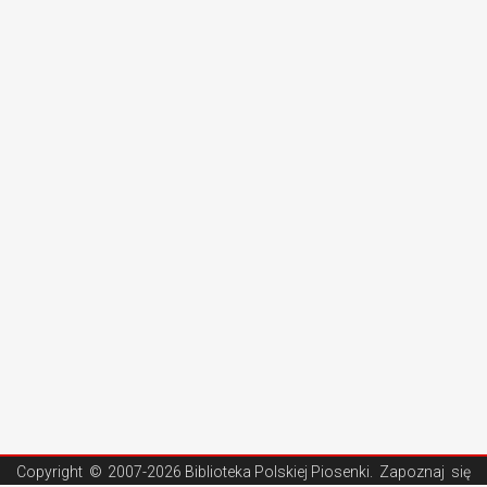
Copyright ©
2007-2026 Biblioteka Polskiej Piosenki
. Zapoznaj się