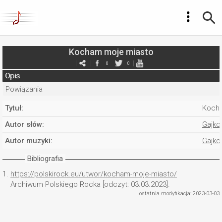
Kocham moje miasto
0
0
Opis
Powiązania
Tytuł:
Kocha
Autor słów:
Gajko
Autor muzyki:
Gajko
Bibliografia
1.
https://polskirock.eu/utwor/kocham-moje-miasto/
Archiwum Polskiego Rocka [odczyt: 03.03.2023].
ostatnia modyfikacja: 2023-03-03