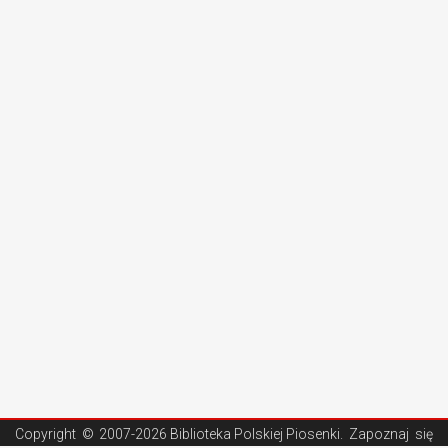
Copyright ©
2007-2026 Biblioteka Polskiej Piosenki
. Zapoznaj się