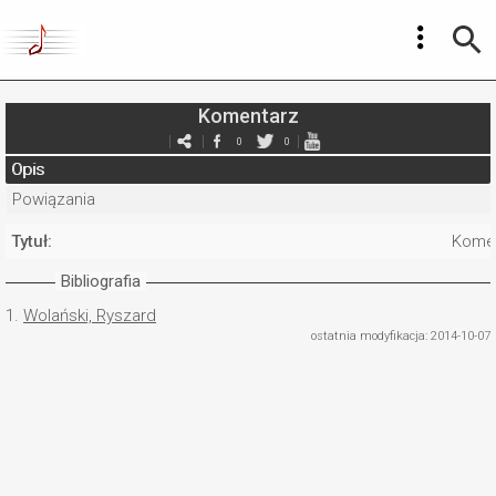
Komentarz
0
0
Opis
Powiązania
Tytuł:
Kome
Bibliografia
1.
Wolański, Ryszard
ostatnia modyfikacja: 2014-10-07