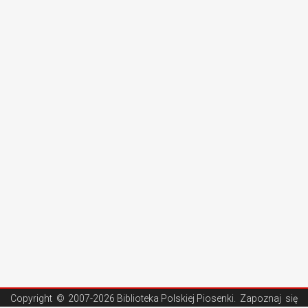
Copyright ©
2007-2026 Biblioteka Polskiej Piosenki
. Zapoznaj się