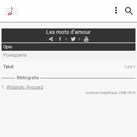
Les mots d’amour
0
0
Opis
Powiązania
Tytuł:
Les m
Bibliografia
1.
Wolański, Ryszard
ostatnia modyfikacja: 2008-04-26