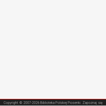
Copyright ©
2007-2026 Biblioteka Polskiej Piosenki
. Zapoznaj się