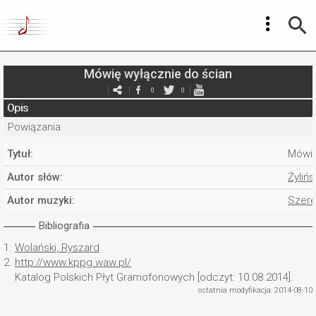
Mówię wyłącznie do ścian
0
0
Opis
Powiązania
Tytuł:
Mówię
Autor słów:
Żyliń
Autor muzyki:
Szere
Bibliografia
1.
Wolański, Ryszard
2.
http://www.kppg.waw.pl/
Katalog Polskich Płyt Gramofonowych [odczyt: 10.08.2014].
ostatnia modyfikacja: 2014-08-10