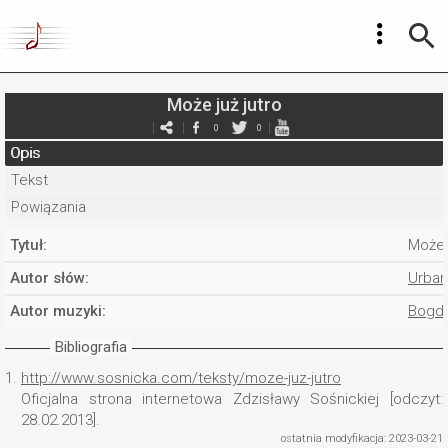
Może już jutro
0
0
Opis
Tekst
Powiązania
Tytuł:
Może j
Autor słów:
Urban
Autor muzyki:
Bogda
Bibliografia
1.
http://www.sosnicka.com/teksty/moze-juz-jutro
Oficjalna strona internetowa Zdzisławy Sośnickiej [odczyt:
28.02.2013].
ostatnia modyfikacja: 2023-03-21