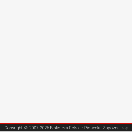
Copyright ©
2007-2026 Biblioteka Polskiej Piosenki
. Zapoznaj się