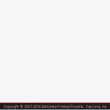
Copyright ©
2007-2026 Biblioteka Polskiej Piosenki
. Zapoznaj się