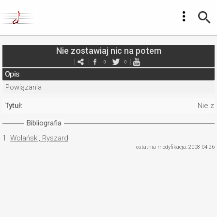
Nie zostawiaj nic na potem
0
0
Opis
Powiązania
Tytuł:
Nie z
Bibliografia
1.
Wolański, Ryszard
ostatnia modyfikacja: 2008-04-26