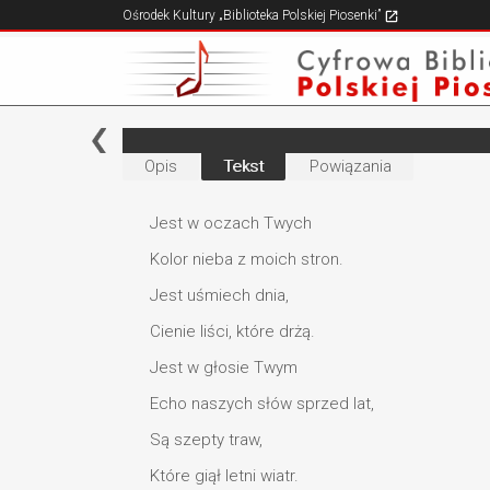
Ośrodek Kultury „Biblioteka Polskiej Piosenki”
Opis
Tekst
Powiązania
Jest w oczach Twych
Kolor nieba z moich stron.
Jest uśmiech dnia,
Cienie liści, które drżą.
Jest w głosie Twym
Echo naszych słów sprzed lat,
Są szepty traw,
Które giął letni wiatr.