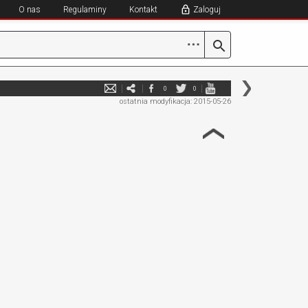
O nas
Regulaminy
Kontakt
Zaloguj
⋯
0
0
ostatnia modyfikacja: 2015-05-26