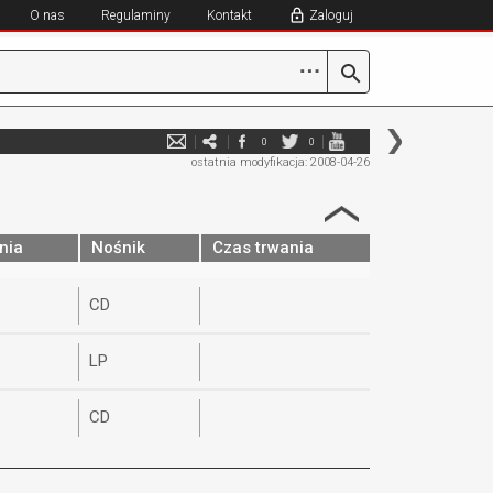
O nas
Regulaminy
Kontakt
Zaloguj
⋯
0
0
ostatnia modyfikacja: 2008-04-26
nia
Nośnik
Czas trwania
CD
LP
CD