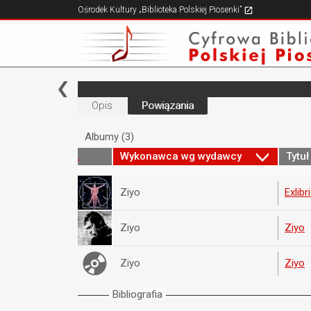
Ośrodek Kultury „Biblioteka Polskiej Piosenki”
Opis
Powiązania
Albumy (3)
Wykonawca wg wydawcy
Tytuł
Ziyo
Exlib
Ziyo
Ziyo
Ziyo
Ziyo
Bibliografia