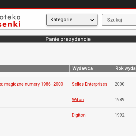
Kategorie
Panie prezydencie
Wydawca
Rok wyda
ris: magiczne numery 1986–2000
Selles Enterprises
2000
Wifon
1989
Digiton
1992