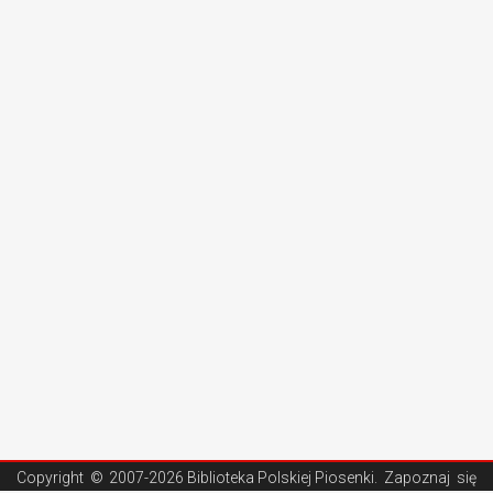
Copyright ©
2007-2026 Biblioteka Polskiej Piosenki
. Zapoznaj się