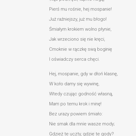
Pierś mu rośnie, hej mospanie!
Już raźniejszy, już mu błogo!
Śmiałym krokiem wolno płynie,
Jak wrzeciono się nie kręci,
Cmoknie w rączkę swą boginię
I oświadczy serca chęci.
Hej, mospanie, gdy w dłoń klasnę,
W koło damy się wywinę,
Wtedy czując godność własną,
Mam po temu krok i minę!
Bez urazy powiem śmiało:
Nie smak dla mnie wasze mody;
Gdzież te uczty, gdzie te gody?