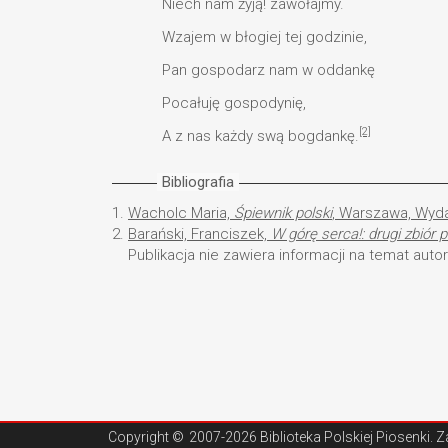
Niech nam żyją! zawołajmy.
Wzajem w błogiej tej godzinie,
Pan gospodarz nam w oddankę
Pocałuję gospodynię,
[2]
A z nas każdy swą bogdankę.
Bibliografia
1.
Wacholc Maria,
Śpiewnik polski
, Warszawa, Wyd
2.
Barański, Franciszek,
W górę serca!: drugi zbiór 
Publikacja nie zawiera informacji na temat auto
Copyright ©
2007-2026 Biblioteka Polskiej Piosenki
. 