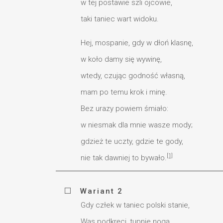
w tej postawie szli ojcowie,
taki taniec wart widoku.
Hej, mospanie, gdy w dłoń klasnę,
w koło damy się wywinę,
wtedy, czując godność własną,
mam po temu krok i minę.
Bez urazy powiem śmiało:
w niesmak dla mnie wasze mody;
gdzież te uczty, gdzie te gody,
[1]
nie tak dawniej to bywało.
Wariant 2
Gdy człek w taniec polski stanie,
Wąs podkręci, tupnie nogą,