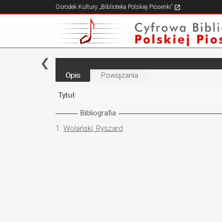
Ośrodek Kultury „Biblioteka Polskiej Piosenki”
Opis
Powiązania
Tytuł:
Bibliografia
1.
Wolański, Ryszard