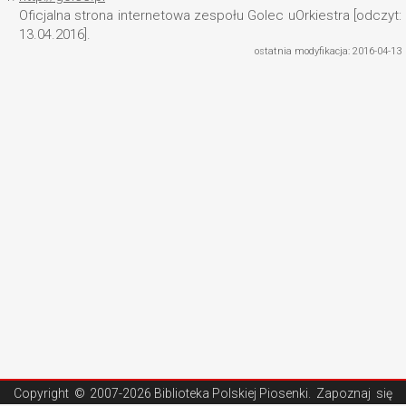
Oficjalna strona internetowa zespołu Golec uOrkiestra [odczyt:
13.04.2016].
ostatnia modyfikacja: 2016-04-13
Copyright ©
2007-2026 Biblioteka Polskiej Piosenki
. Zapoznaj się