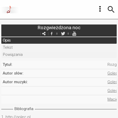
Rozgwieżdżona noc
0
0
Opis
Tekst
Powiązania
Tytuł:
Rozgw
Autor słów:
Golec
Autor muzyki:
Golec
Golec
Macie
Bibliografia
1.
http://golec.pl