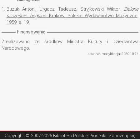
1.
Buzuk Antoni, Urgacz Tadeusz, Stryjkowski Wiktor,
Zielone
szczęście: beguine
, Kraków, Polskie Wydawnictwo Muzyczne,
1959
, s. 19.
Finansowanie
Zrealizowano ze środków Ministra Kultury i Dziedzictwa
Narodowego.
ostatnia modyfikacja: 2020-10-14
Copyright ©
2007-2026 Biblioteka Polskiej Piosenki
. Zapoznaj się