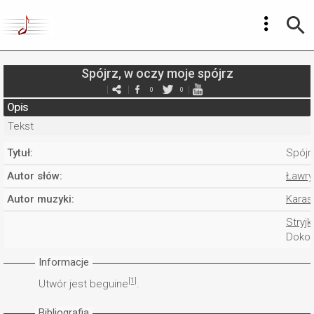
Spójrz, w oczy moje spójrz
0
0
Opis
Tekst
Tytuł:
Spójr
Autor słów:
Ławry
Autor muzyki:
Karas
Stryjk
Dokon
Informacje
[1]
Utwór jest beguine
.
Bibliografia