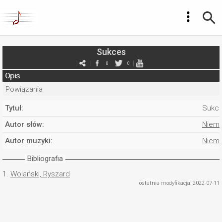
Sukces
0
0
Opis
Powiązania
Tytuł:
Sukc
Autor słów:
Nieme
Autor muzyki:
Nieme
Bibliografia
1.
Wolański, Ryszard
ostatnia modyfikacja: 2022-07-11