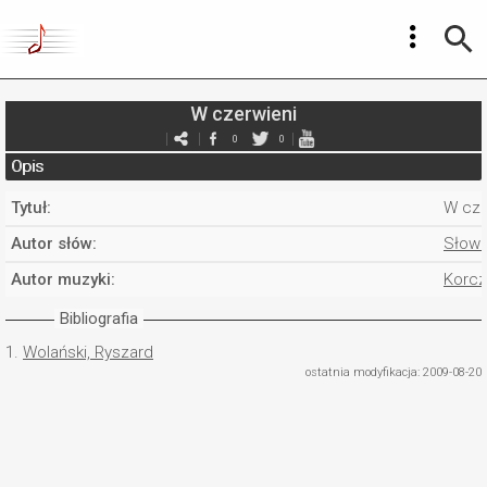
W czerwieni
0
0
Opis
Tytuł:
W cze
Autor słów:
Słowi
Autor muzyki:
Korcz
Bibliografia
1.
Wolański, Ryszard
ostatnia modyfikacja: 2009-08-20