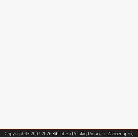
Copyright ©
2007-2026 Biblioteka Polskiej Piosenki
. Zapoznaj się